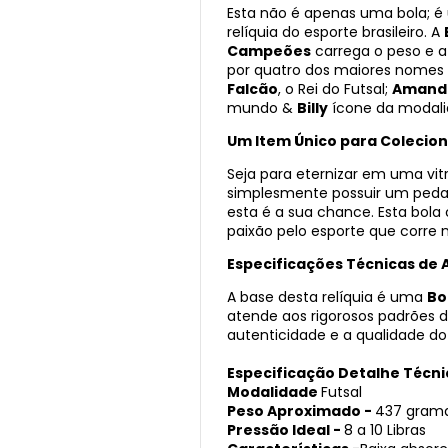
Esta não é apenas uma bola; é
relíquia do esporte brasileiro. A
Campeões
carrega o peso e a
por quatro dos maiores nomes 
Falcão
, o Rei do Futsal;
Amand
mundo &
Billy
ícone da modali
Um Item Único para Colecion
Seja para eternizar em uma vitri
simplesmente possuir um pedaç
esta é a sua chance. Esta bola 
paixão pelo esporte que corre na
Especificações Técnicas de 
A base desta relíquia é uma
Bo
atende aos rigorosos padrões 
autenticidade e a qualidade do
Especificação Detalhe Técni
Modalidade
Futsal
Peso Aproximado -
437 gram
Pressão Ideal -
8 a 10 Libras