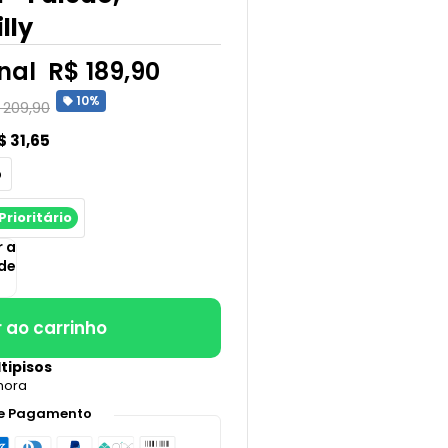
lly
nal
R$ 189,90
10%
 209,90
$ 31,65
o
Prioritário
 a
de
 ao carrinho
ltipisos
hora
e Pagamento