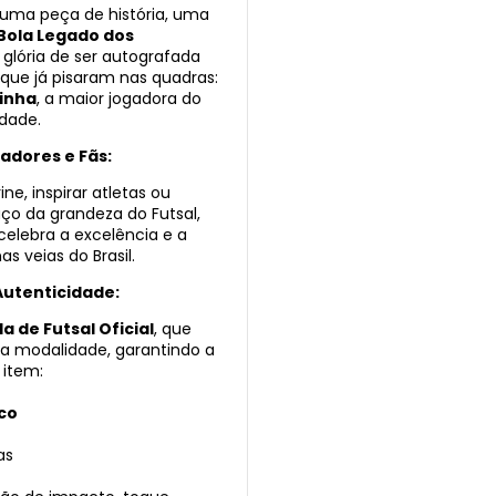
 uma peça de história, uma
Bola Legado dos
 glória de ser autografada
que já pisaram nas quadras:
inha
, a maior jogadora do
dade.
adores e Fãs:
ne, inspirar atletas ou
o da grandeza do Futsal,
celebra a excelência e a
s veias do Brasil.
Autenticidade:
la de Futsal Oficial
, que
da modalidade, garantindo a
 item:
co
as