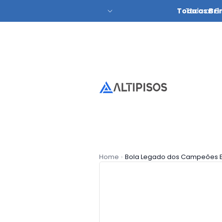
Toda as Bri
Toda as Br
Home
›
Bola Legado dos Campeões Edi