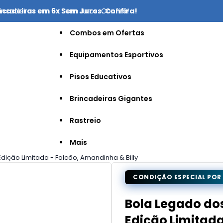
ncadeiras em 6x Sem Juros. Confira!
incadeiras em 6x Sem Juros. Confira!
Combos em Ofertas
Equipamentos Esportivos
Pisos Educativos
Brincadeiras Gigantes
Rastreio
Mais
ção Limitada - Falcão, Amandinha & Billy
CONDIÇÃO ESPECIAL POR
Bola Legado d
Edição Limitada