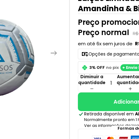
Amandinha & Bi
Preço promocio
Preço normal
R$
em até 6x sem juros de
R
Opções de pagament
3% OFF
no pix
+ Envio 
Diminuir a
Aumentar
quantidade
quantida
Adicionar
Retirada disponível em
A
Normalmente pronto em 1 
Ver as informações da loja
Formas d