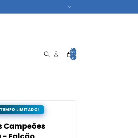
Total de
itens no
carrinho:
0
 TEMPO LIMITADO!
os Campeões
 - Falcão,