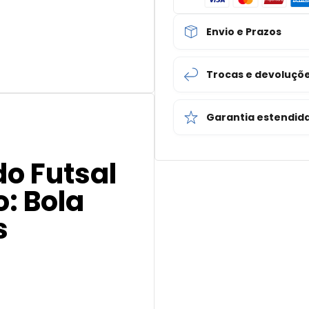
Envio e Prazos
Trocas e devoluçõ
Garantia estendid
do Futsal
: Bola
s
s