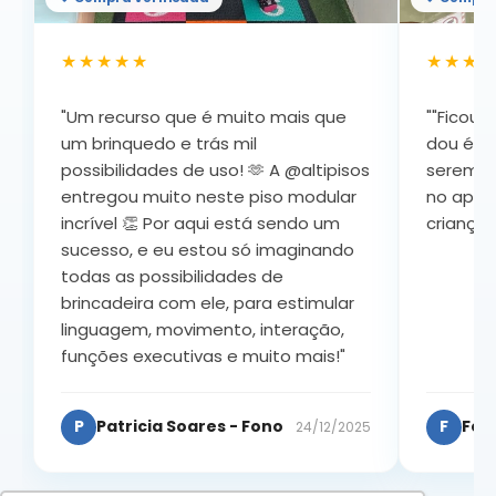
★★★★★
★★★
"Um recurso que é muito mais que
""Ficou 
um brinquedo e trás mil
dou é, in
possibilidades de uso! 🫶 A @altipisos
serem d
entregou muito neste piso modular
no apre
incrível 👏 Por aqui está sendo um
crianças
sucesso, e eu estou só imaginando
todas as possibilidades de
brincadeira com ele, para estimular
linguagem, movimento, interação,
funções executivas e muito mais!"
P
Patricia Soares - Fono
F
Fer
24/12/2025