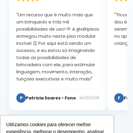
"Um recurso que é muito mais que
""Ficou 
um brinquedo e trás mil
dou é, in
possibilidades de uso! 🫶 A @altipisos
serem d
entregou muito neste piso modular
no apre
incrível 👏 Por aqui está sendo um
crianças
sucesso, e eu estou só imaginando
todas as possibilidades de
brincadeira com ele, para estimular
linguagem, movimento, interação,
funções executivas e muito mais!"
P
Patricia Soares - Fono
F
Fer
24/12/2025
Utilizamos cookies para oferecer melhor
experiência, melhorar o desempenho, analisar