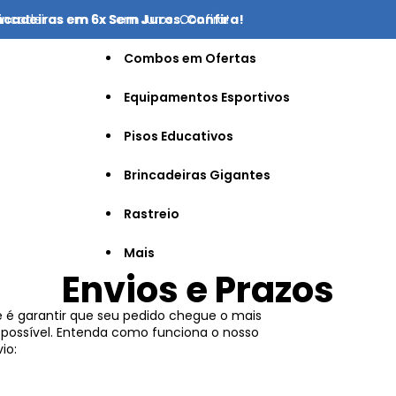
ncadeiras em 6x Sem Juros. Confira!
incadeiras em 6x Sem Juros. Confira!
Combos em Ofertas
Equipamentos Esportivos
Pisos Educativos
Brincadeiras Gigantes
Rastreio
Mais
Envios e Prazos
e é garantir que seu pedido chegue o mais
 possível. Entenda como funciona o nosso
io: