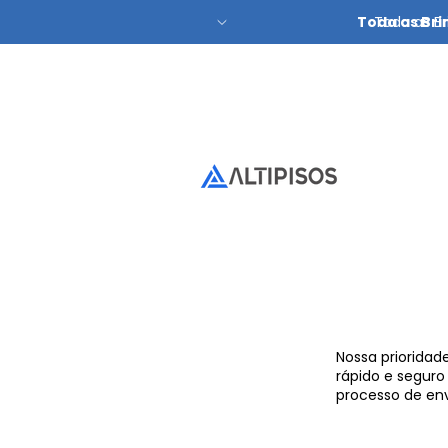
Toda as Bri
Toda as Br
Nossa prioridad
rápido e seguro
processo de env