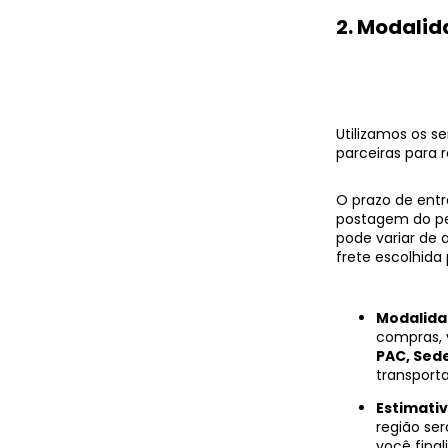
2. Modalid
Utilizamos os s
parceiras para r
O prazo de entr
postagem do pe
pode variar de
frete escolhida 
Modalida
compras, 
PAC, Sed
transport
Estimativ
região se
você fina