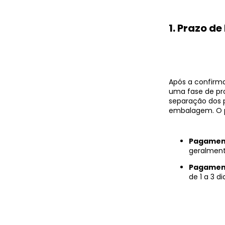
1. Prazo d
Após a confirm
uma fase de pro
separação dos p
embalagem. O p
Pagamento
geralment
Pagament
de 1 a 3 d