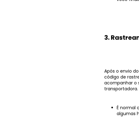
3. Rastrea
Após o envio d
código de rast
acompanhar o s
transportadora.
É normal 
algumas h